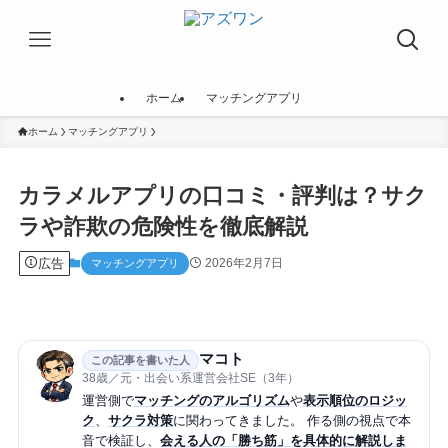
ホーム
マッチングアプリ
ホーム
マッチングアプリ
カラメルアプリの口コミ・評判は？サク
ラや詐欺の危険性を徹底解説
広告
2026年2月7日
マッチングアプリ
マコト
この記事を書いた人
38歳／元・出会い系運営会社SE（3年）
運営側で
マッチングのアルゴリズム
や
表示順位のロジッ
ク
、
サクラ対策
に関わってきました。 作る側の視点で本
音で検証し、
会える人の「勝ち筋」を具体的に解説しま