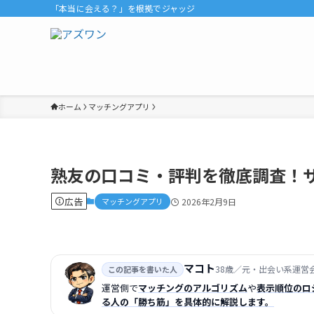
「本当に会える？」を根拠でジャッジ
ホーム
マッチングアプリ
熟友の口コミ・評判を徹底調査！
広告
マッチングアプリ
2026年2月9日
マコト
38歳／元・出会い系運営会
この記事を書いた人
運営側で
マッチングのアルゴリズム
や
表示順位のロ
る人の「勝ち筋」を具体的に解説します。