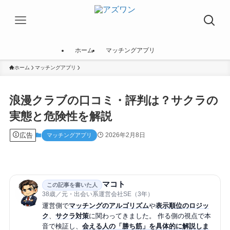
ホーム
マッチングアプリ
ホーム
マッチングアプリ
浪漫クラブの口コミ・評判は？サクラの
実態と危険性を解説
広告
2026年2月8日
マッチングアプリ
マコト
この記事を書いた人
38歳／元・出会い系運営会社SE（3年）
運営側で
マッチングのアルゴリズム
や
表示順位のロジッ
ク
、
サクラ対策
に関わってきました。 作る側の視点で本
音で検証し、
会える人の「勝ち筋」を具体的に解説しま