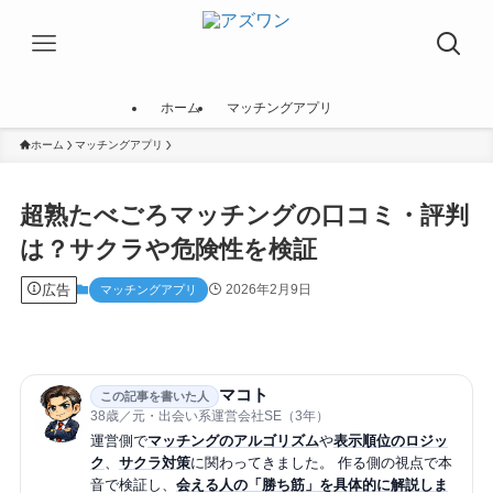
ホーム
マッチングアプリ
ホーム
マッチングアプリ
超熟たべごろマッチングの口コミ・評判
は？サクラや危険性を検証
広告
2026年2月9日
マッチングアプリ
マコト
この記事を書いた人
38歳／元・出会い系運営会社SE（3年）
運営側で
マッチングのアルゴリズム
や
表示順位のロジッ
ク
、
サクラ対策
に関わってきました。 作る側の視点で本
音で検証し、
会える人の「勝ち筋」を具体的に解説しま