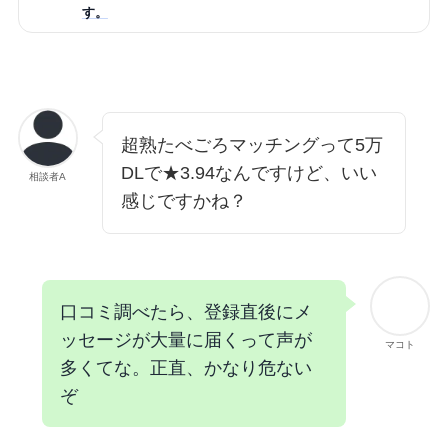
す。
超熟たべごろマッチングって5万
DLで★3.94なんですけど、いい
相談者A
感じですかね？
口コミ調べたら、登録直後にメ
ッセージが大量に届くって声が
マコト
多くてな。正直、かなり危ない
ぞ